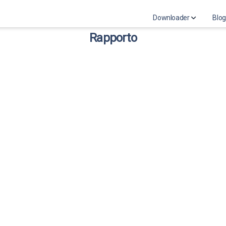
Downloader
Blog
Rapporto
Instagram Photo D
Download Instagram
Instagram highlights
Download Instagram