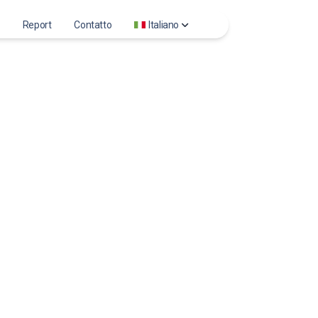
Report
Contatto
Italiano
ownloader
Deutsch
 Reels videos
English
 viewer
Español
 Profile Photo
Français
Italiano
日本語
Português
Русский
Türkçe
Tiếng Việt